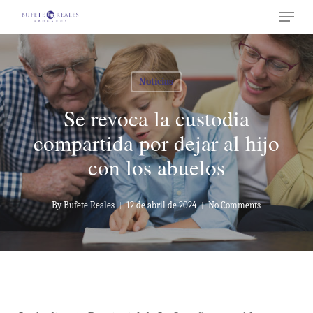
Menu
Skip
to
Close
main
Menu
content
Noticias
Se revoca la custodia
compartida por dejar al hijo
con los abuelos
By
Bufete Reales
12 de abril de 2024
No Comments