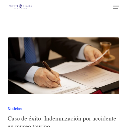
Menu
Skip
to
Close
main
Menu
content
Noticias
Caso de éxito: Indemnización por accidente
en museo taurino