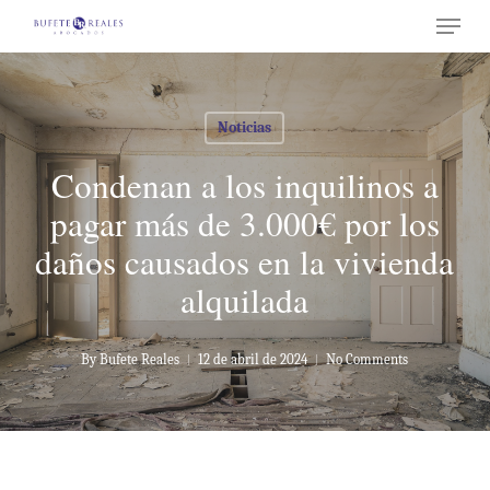
Menu
Skip
to
Close
main
Menu
content
Noticias
Condenan a los inquilinos a
pagar más de 3.000€ por los
daños causados en la vivienda
alquilada
By
Bufete Reales
12 de abril de 2024
No Comments