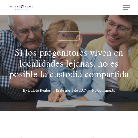
Menu
Skip
to
Close
main
Menu
content
Noticias
Si los progenitores viven en
localidades lejanas, no es
posible la custodia compartida
By
Bufete Reales
12 de abril de 2024
No Comments