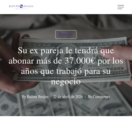
Menu
Skip
to
Close
main
Menu
content
Noticias
Su ex pareja le tendrá que
abonar más de 37.000€ por los
años que trabajó para su
negocio
By
Bufete Reales
12 de abril de 2024
No Comments